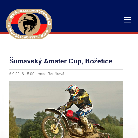
Šumavský Amater Cup, Božetice
6.9.2016 15:00 | Ivana Roučková