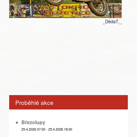
_DědaT._
Proběhlé akce
Březolupy
25.4.2026 07:00 - 25.4.2026 18:00