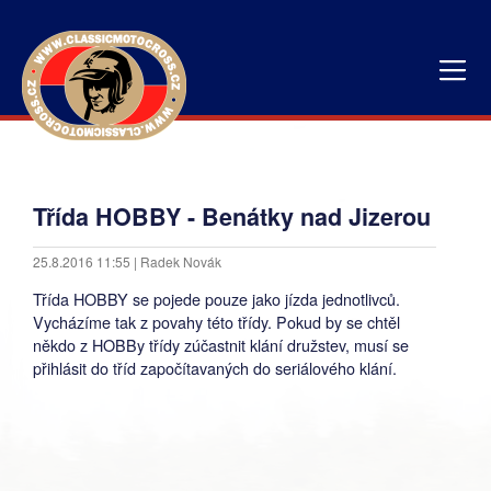
Třída HOBBY - Benátky nad Jizerou
25.8.2016 11:55 | Radek Novák
Třída HOBBY se pojede pouze jako jízda jednotlivců.
Vycházíme tak z povahy této třídy. Pokud by se chtěl
někdo z HOBBy třídy zúčastnit klání družstev, musí se
přihlásit do tříd započítavaných do seriálového klání.